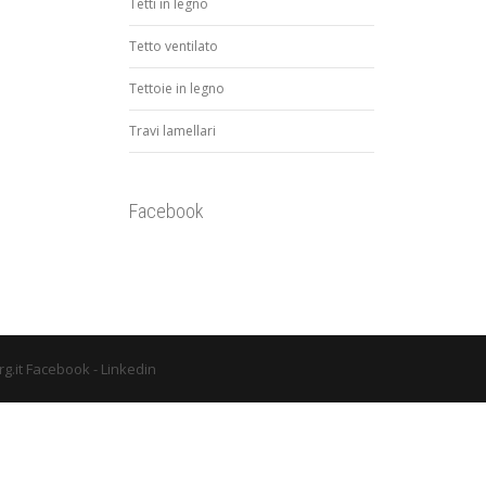
Tetti in legno
Tetto ventilato
Tettoie in legno
Travi lamellari
Facebook
g.it
Facebook
-
Linkedin