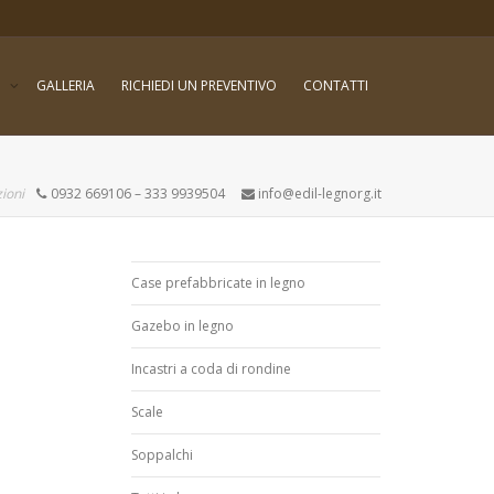
I
GALLERIA
RICHIEDI UN PREVENTIVO
CONTATTI
ioni
0932 669106 – 333 9939504
info@edil-legnorg.it
Case prefabbricate in legno
Gazebo in legno
Incastri a coda di rondine
Scale
Soppalchi