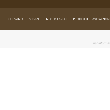
CHI SIAMO
SERVIZI
I NOSTRI LAVORI
PRODOTTI E LAVORAZION
per informaz